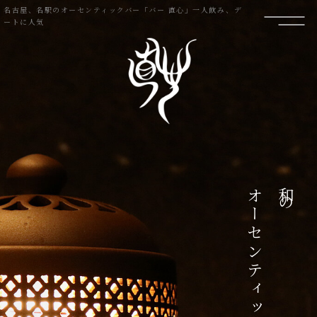
名古屋、名駅のオーセンティックバー「バー 直心」一人飲み、デ
ートに人気
オーセンティックバー。
和の