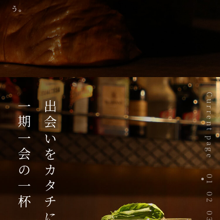
う。
Current page
一期一会の一杯
出会いをカタチに
01
02
03