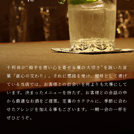
千利休が
“
相手を想い心を寄せる事の
大切さ
”
を説いた言
葉「直心の交わり」。
それに感銘を受け、
屋号として掲げ
ている当店では、お客様との
出会いを何よりも大事にして
います。
決まったメニューを持たず、
お客様との会話の中
から最適なお酒をご提案。
定番のカクテルに、季節に合わ
せた
アレンジを加える事もございます。
一期一会の一杯を
ぜひどうぞ。